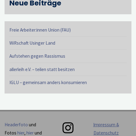
Neue Beiträge
Freie Arbeiter:innen Union (FAU)
WiRschaft Usinger Land
Aufstehen gegen Rassismus
allerleih e.V. – teilen statt besitzen
IGLU – gemeinsam anders konsumieren
Instagram
Headerfoto
und
Impressum &
Fotos
hier
,
hier
und
Datenschutz