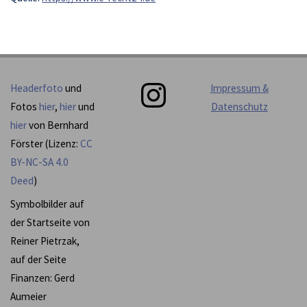
Instagram
Headerfoto
und
Impressum &
Fotos
hier
,
hier
und
Datenschutz
hier
von Bernhard
Förster (Lizenz:
CC
BY-NC-SA 4.0
Deed
)
Symbolbilder auf
der Startseite von
Reiner Pietrzak,
auf der Seite
Finanzen: Gerd
Aumeier