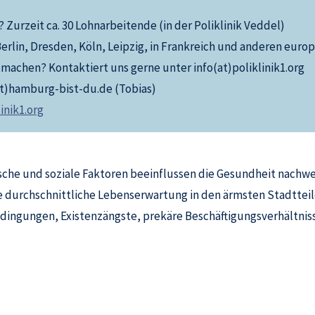
? Zurzeit ca. 30 Lohnarbeitende (in der Poliklinik Veddel)
erlin, Dresden, Köln, Leipzig, in Frankreich und anderen euro
tmachen? Kontaktiert uns gerne unter info(at)poliklinik1.org
t)hamburg-bist-du.de (Tobias)
inik1.org
tische und soziale Faktoren beeinflussen die Gesundheit nachwei
 die durchschnittliche Lebenserwartung in den ärmsten Stadtte
bedingungen, Existenzängste, prekäre Beschäftigungsverhältn