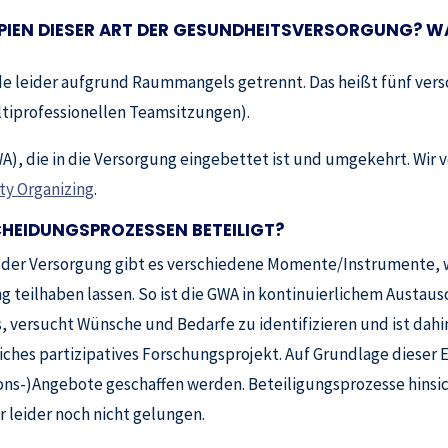
IPIEN DIESER ART DER GESUNDHEITSVERSORGUNG? W
ade leider aufgrund Raummangels getrennt. Das heißt fünf ver
tiprofessionellen Teamsitzungen).
), die in die Versorgung eingebettet ist und umgekehrt. Wir v
y Organizing
.
HEIDUNGSPROZESSEN BETEILIGT?
 der Versorgung gibt es verschiedene Momente/Instrumente, 
g teilhaben lassen. So ist die GWA in kontinuierlichem Austau
s, versucht Wünsche und Bedarfe zu identifizieren und ist dah
ches partizipatives Forschungsprojekt. Auf Grundlage dieser E
ons-)Angebote geschaffen werden. Beteiligungsprozesse hinsi
r leider noch nicht gelungen.