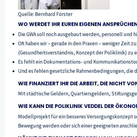
Quelle: Bernhard Förster
WO WERDET IHR EUREN EIGENEN ANSPRÜCHEN
Die GWA soll noch ausgebaut werden, personell und h
Oft haben wir – gerade in den Praxen – weniger Zeit z
(Gesundheitsverständnis, Konzept der Poliklinik) zu e
Es fehlt ein Dokumentations- und Kommunikationstoo
Und es fehlen gesetzliche Rahmenbedingungen, die di
WIE FINANZIERT IHR DIE ARBEIT, DIE NICH
Mit städtische Geldern, Quartiersgeldern, Stiftungsg
WIE KANN DIE POLIKLINIK VEDDEL DER ÖKO
Modellprojekt für ein besseres Versorgungskonzept se
Bewegung werden oder sich einer geeigneten anschli