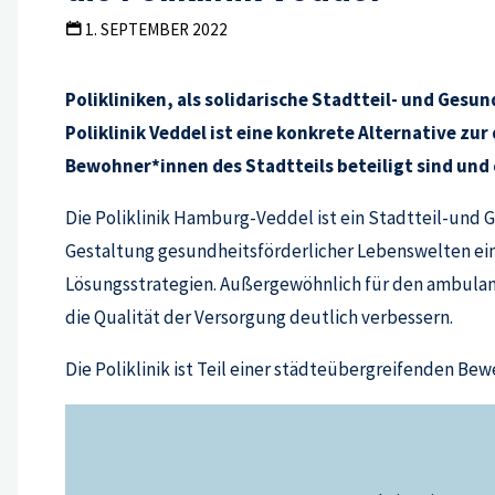
1. SEPTEMBER 2022
Polikliniken, als solidarische Stadtteil- und Ges
Poliklinik Veddel ist eine konkrete Alternative zu
Bewohner*innen des Stadtteils beteiligt sind und
Die Poliklinik Hamburg-Veddel ist ein Stadtteil-un
Gestaltung gesundheitsförderlicher Lebenswelten eintr
Lösungsstrategien. Außergewöhnlich für den ambulan
die Qualität der Versorgung deutlich verbessern.
Die Poliklinik ist Teil einer städteübergreifenden B