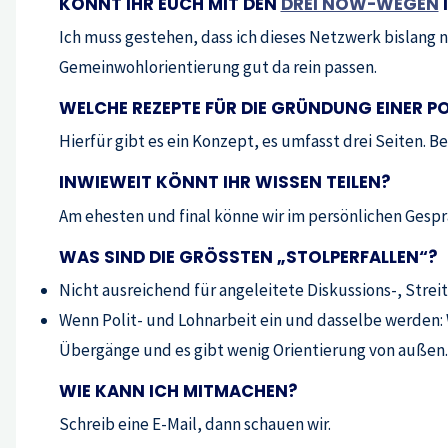
KÖNNT IHR EUCH MIT DEN
DREI NOW-WEGEN
I
Ich muss gestehen, dass ich dieses Netzwerk bislang n
Gemeinwohlorientierung gut da rein passen.
WELCHE REZEPTE FÜR DIE GRÜNDUNG EINER PO
Hierfür gibt es ein Konzept, es umfasst drei Seiten. B
INWIEWEIT KÖNNT IHR WISSEN TEILEN?
Am ehesten und final könne wir im persönlichen Gespr
WAS SIND DIE GRÖSSTEN „STOLPERFALLEN“?
Nicht ausreichend für angeleitete Diskussions-, Strei
Wenn Polit- und Lohnarbeit ein und dasselbe werden: W
Übergänge und es gibt wenig Orientierung von außen.
WIE KANN ICH MITMACHEN?
Schreib eine E-Mail, dann schauen wir.