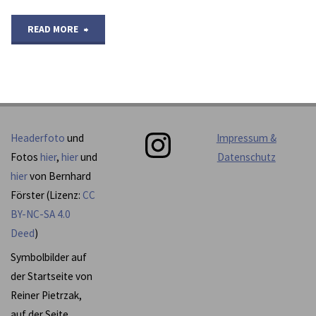
"die
READ MORE
GLS-
Bank"
Instagram
Headerfoto
und
Impressum &
Fotos
hier
,
hier
und
Datenschutz
hier
von Bernhard
Förster (Lizenz:
CC
BY-NC-SA 4.0
Deed
)
Symbolbilder auf
der Startseite von
Reiner Pietrzak,
auf der Seite