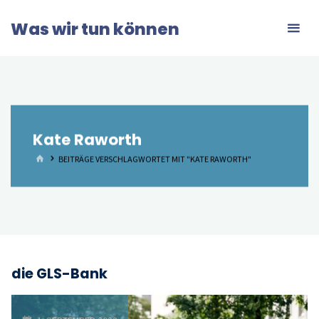
Zum
Was wir tun können
Inhalt
springen
Kate Raworth
START
BEITRÄGE VERSCHLAGWORTET MIT "KATE RAWORTH"
die GLS-Bank