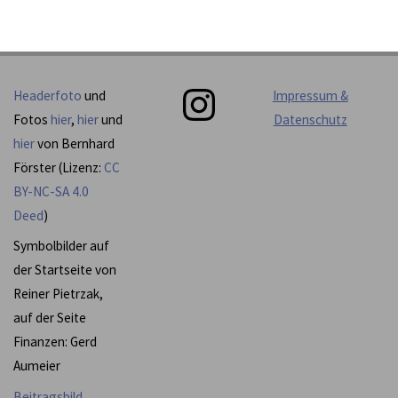
Instagram
Headerfoto
und
Impressum &
Fotos
hier
,
hier
und
Datenschutz
hier
von Bernhard
Förster (Lizenz:
CC
BY-NC-SA 4.0
Deed
)
Symbolbilder auf
der Startseite von
Reiner Pietrzak,
auf der Seite
Finanzen: Gerd
Aumeier
Beitragsbild