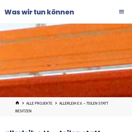
Zum
Was wir tun können
Inhalt
springen
START
ALLE PROJEKTE
ALLERLEIH E.V. – TEILEN STATT
BESITZEN