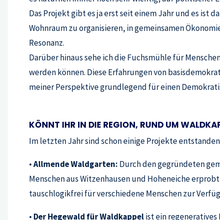
Das Projekt gibt es ja erst seit einem Jahr und es ist 
Wohnraum zu organisieren, in gemeinsamen Ökonomien 
Resonanz.
Darüber hinaus sehe ich die Fuchsmühle für Menschen
werden können. Diese Erfahrungen von basisdemokrati
meiner Perspektive grundlegend für einen Demokratis
KÖNNT IHR IN DIE REGION, RUND UM WALDKAP
Im letzten Jahr sind schon einige Projekte entstanden
•
Allmende Waldgarten:
Durch den gegründeten gemei
Menschen aus Witzenhausen und Hoheneiche erprobt dor
tauschlogikfrei für verschiedene Menschen zur Verfügun
•
Der Hegewald für Waldkappel
ist ein regenerative