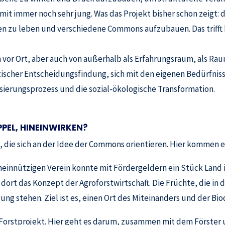
damit immer noch sehr jung. Was das Projekt bisher schon zeigt:
zu leben und verschiedene Commons aufzubauen. Das trifft b
 vor Ort, aber auch von außerhalb als Erfahrungsraum, als R
scher Entscheidungsfindung, sich mit den eigenen Bedürfnis
ierungsprozess und die sozial-ökologische Transformation.
PEL, HINEINWIRKEN?
, die sich an der Idee der Commons orientieren. Hier kommen ei
nnützigen Verein konnte mit Fördergeldern ein Stück Land i
t das Konzept der Agroforstwirtschaft. Die Früchte, die in d
g stehen. Ziel ist es, einen Ort des Miteinanders und der Biod
s Forstprojekt. Hier geht es darum, zusammen mit dem Först