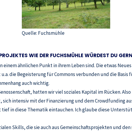
Quelle: Fuchsmühle
S PROJEKTES WIE DER FUCHSMÜHLE WÜRDEST DU GER
n einem ähnlichen Punkt in ihrem Leben sind. Die etwas Neue
s hat u.a. die Begeisterung für Commons verbunden und die Bas
mmenhang auch wichtig.
Genossenschaft, hatten wir viel soziales Kapital im Rücken. A
sich intensiv mit der Finanzierung und dem Crowdfunding aus
t tief in diese Thematik eintauchen. Ich glaube diese Unterst
ialen Skills, die sie auch aus Gemeinschaftsprojekten und de