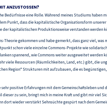
MIT ANZUSTOSSEN?
he Bedürfnisse eine Rolle. Während meines Studiums haben mi
em Punkt, dass die kapitalistische Organisationsform unserer G
e der kapitalistischen Produktionsweise verstanden werden k
-Theorie gekommen und habe gemerkt, dass ganz viel, was mi
itpunkt schon viele einzelne Commons-Projekte wie solidarisc
danken spannend, wie Commons weiter ausgeweitet werden könn
r viele Ressourcen (Räumlichkeiten, Land, etc.) gibt, die unge
wachen Region“ Strukturen mit aufzubauen, die es begünstige
e sehr positive Erfahrungen mit dem Gemeinschaftsleben und d
dieser zu sein, bringt mich in meine Kraft und gibt mir viel Sic
ann dort wieder verstärkt Sehnsüchte gespürt nach dem Gemei