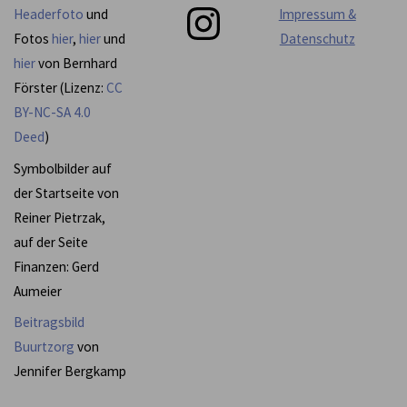
Instagram
Headerfoto
und
Impressum &
Fotos
hier
,
hier
und
Datenschutz
hier
von Bernhard
Förster (Lizenz:
CC
BY-NC-SA 4.0
Deed
)
Symbolbilder auf
der Startseite von
Reiner Pietrzak,
auf der Seite
Finanzen: Gerd
Aumeier
Beitragsbild
Buurtzorg
von
Jennifer Bergkamp